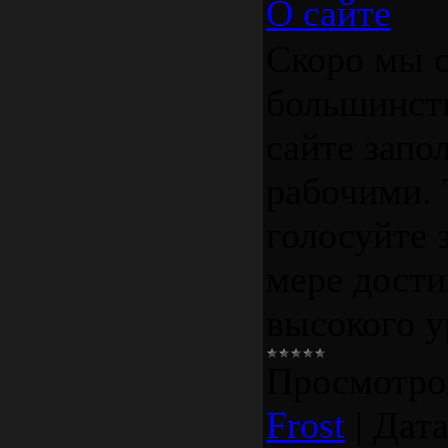
О сайте
Скоро мы 
большинств
сайте запо
рабочими. 
голосуйте 
мере дост
высокого у
Просмотро
Frost
|
Дата