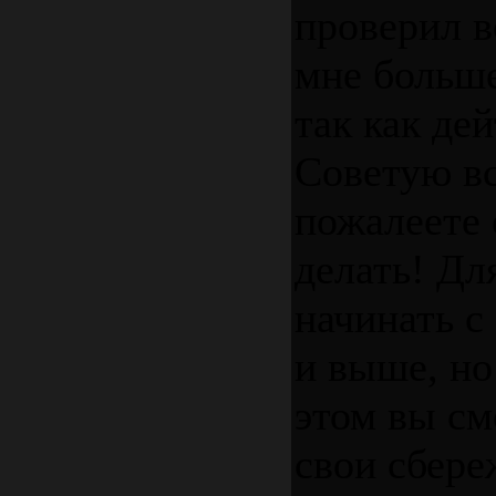
проверил в
мне больше
так как де
Советую в
пожалеете 
делать! Дл
начинать с
и выше, но
этом вы см
свои сбере