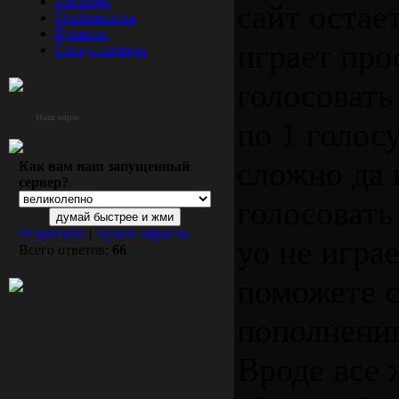
Таблицы
сайт остае
Особенности
Правила
играет про
Статус сервера
голосовать
Наш опрос
по 1 голосу
сложно да 
Как вам наш запущенный
сервер?
голосовать 
Результаты
|
Архив опросов
уо не игра
Всего ответов:
66
поможете с
пополнени
Вроде все 