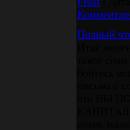
Frost
|
Дата
Комментар
Полный что
Итак многи
такое спам
бойтесь вс
письма с с
что ВЫ 
КАПИТАЛ
очень мале