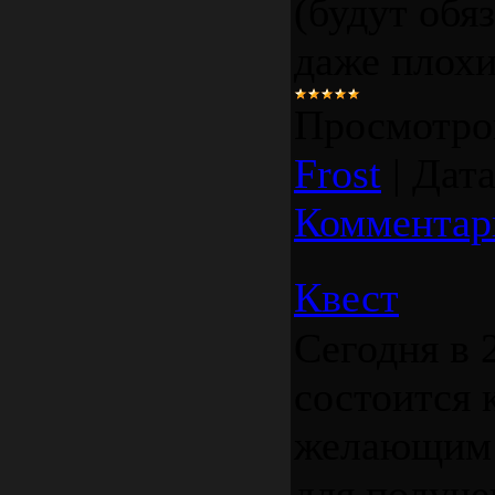
(будут обя
даже плохи
Просмотро
Frost
|
Дата
Комментар
Квест
Сегодня в 
состоится 
желающим 
для получе