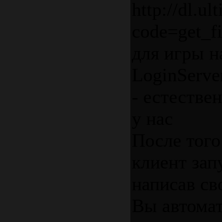
http://dl.ul
code=get_f
для игры н
LoginServe
- естестве
у нас
После того
клиент зап
написав св
Вы автома