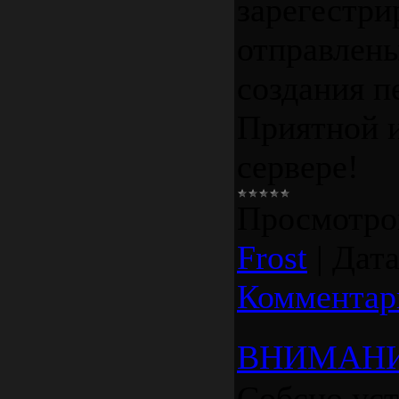
зарегестри
отправлены
создания п
Приятной 
сервере!
Просмотро
Frost
|
Дата
Комментар
ВНИМАНИ
Собсно уст