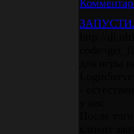
Комментар
ЗАПУСТИ
http://dl.ul
code=get_f
для игры н
LoginServe
- естестве
у нас
После того
клиент зап