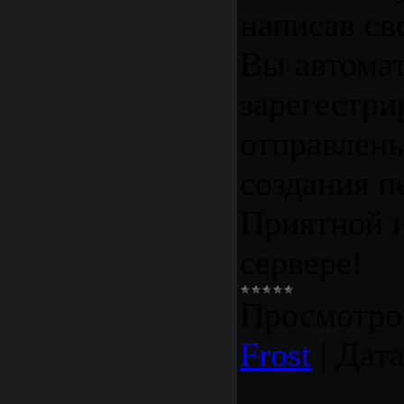
написав св
Вы автома
зарегестри
отправлены
создания п
Приятной 
сервере!
Просмотро
Frost
|
Дата