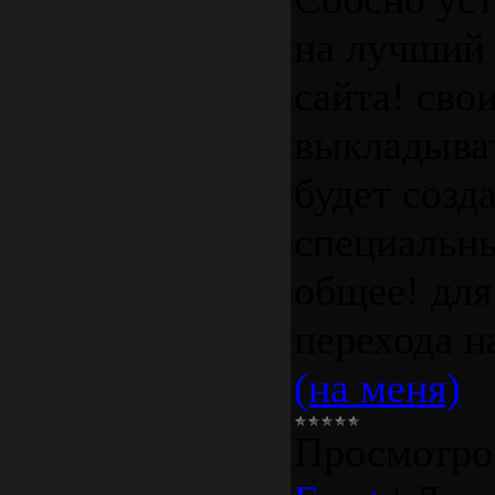
на лучший 
сайта! сво
выкладыва
будет созд
специальны
общее! для
перехода н
(на меня)
Просмотро