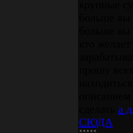
крупные с
больше вы
больше вы 
кто желает
зарабатыва
прошу всех
находиться
описанием 
сделать
а 
СЮДА