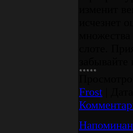
изменит в
исчезнет о
множества
слоте. При
забывайте 
Просмотро
Frost
|
Дата
Комментар
Напоминан